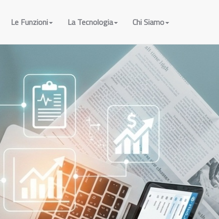
Le Funzioni
La Tecnologia
Chi Siamo
ti, PROGRAMMA per DENTISTI, programma per odontoiatri, PROGRAMMA per
ARE per DENTISTI, software per odontoiatri, SOFTWARE per ODONTOIATRI,
torio odontotecnico, Conservazione sostitutiva, Fatturazione elettronica, FE,
 medico, gestionale dentista, programma per studio odontoiatrico,
oiatrico, gestione clinica polispecialistica, programma per studio