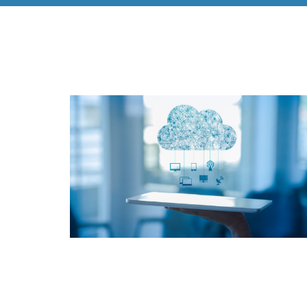
Gli svluppatori del So
Gestionale Dentisti e O
Studio Polispecialistic