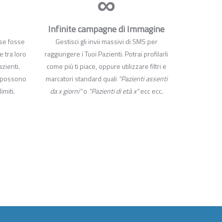
∞
Infinite campagne di Immagine
 se fosse
Gestisci gli invii massivi di SMS per
e tra loro
raggiungere i Tuoi Pazienti. Potrai profilarli
azienti.
come più ti piace, oppure utilizzare filtri e
si possono
marcatori standard quali
"Pazienti assenti
imiti.
da x giorni"
o
"Pazienti di età x"
ecc ecc.