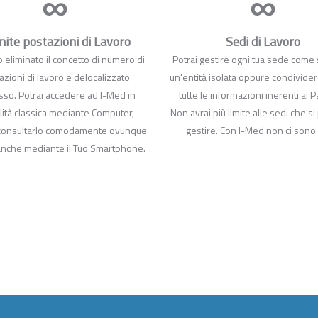
∞
∞
inite postazioni di Lavoro
Sedi di Lavoro
eliminato il concetto di numero di
Potrai gestire ogni tua sede come
azioni di lavoro e delocalizzato
un'entità isolata oppure condivider
esso. Potrai accedere ad I-Med in
tutte le informazioni inerenti ai P
ità classica mediante Computer,
Non avrai più limite alle sedi che 
consultarlo comodamente ovunque
gestire. Con I-Med non ci sono l
, anche mediante il Tuo Smartphone.