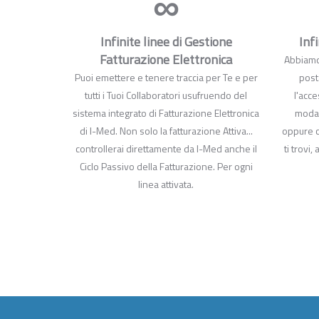
∞
Infinite linee di Gestione
Inf
Fatturazione Elettronica
Abbiamo 
Puoi emettere e tenere traccia per Te e per
post
tutti i Tuoi Collaboratori usufruendo del
l'acc
sistema integrato di Fatturazione Elettronica
modal
di I-Med. Non solo la fatturazione Attiva...
oppure 
controllerai direttamente da I-Med anche il
ti trovi
Ciclo Passivo della Fatturazione. Per ogni
linea attivata.