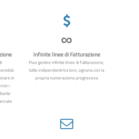
∞
azione
Infinite linee di Fatturazione
ti
Puoi gestire infinite linee di Fatturazione,
ensibili.
tutte indipendenti tra loro, ognuna con la
iviare in
propria numerazione progressiva
enze i
diante
vanzata