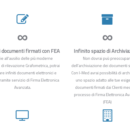
∞
∞
ti documenti firmati con FEA
Infinito spazio di Archivi
ie all'ausilio delle più moderne
Non dovrai puù preoccupar
 di rilevazione Grafometrica, potrai
dell'archiviazione dei documenti s
re infiniti documenti elettronici e
Con I-Med avrai possibilità di arch
 tramite servizio di Firma Elettronica
uno spazio adatto alle tue esig
Avanzata.
documenti firmati dai Clienti me
processo di Firma Elettronica A
(FEA)