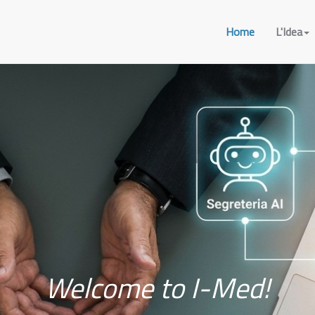
Home
L'Idea
ontoiatrico, programma dottori, gestione dentista, programma per dentis
ENTISTI, gestionale per odontoiatri, GESTIONALE per ODONTOIATRI, SOFTW
 gestione finanziaria, odontoiatri, gestione studio dentistico, gestire labora
compilato, conservazione digitale, conservazione a norma, gestionale studio
o odontoiatrico, software per clinica polispecialistica, gestione studio odont
ware per studio odontoiatrico, software per clinica polispecialistica
HOME
Welcome to I-Med!